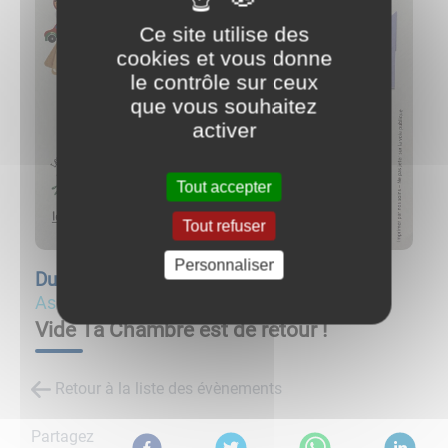
Ce site utilise des
cookies et vous donne
le contrôle sur ceux
que vous souhaitez
activer
Tout accepter
Tout refuser
Personnaliser
Du
10/09/23 à 08:30
au
10/09/23 à 16:00
Associations
Vide Ta Chambre est de retour !
Retour à la liste des évènements
Partagez