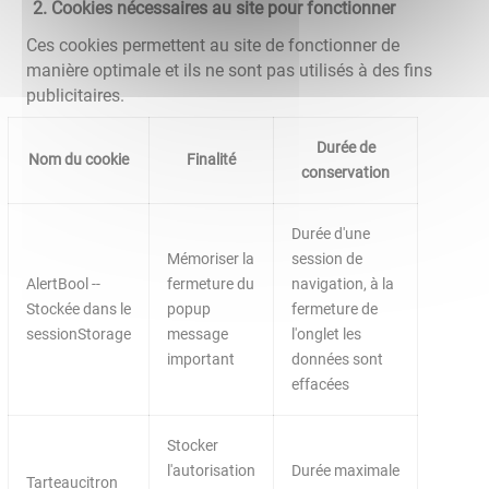
Cookies nécessaires au site pour fonctionner
Ces cookies permettent au site de fonctionner de
manière optimale et ils ne sont pas utilisés à des fins
publicitaires.
Durée de
Nom du cookie
Finalité
conservation
Durée d'une
Mémoriser la
session de
AlertBool --
fermeture du
navigation, à la
Stockée dans le
popup
fermeture de
sessionStorage
message
l'onglet les
important
données sont
effacées
Stocker
l'autorisation
Durée maximale
Tarteaucitron