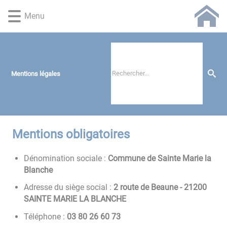
Lien
Lien
Lien
Lien
Panneau de gestion des cookies
Menu
d'accès
d'accès
d'accès
d'accès
rapide
rapide
rapide
rapide
au
au
à
au
menu
contenu
la
pied
principal
recherche
de
Mentions légales
page
Mentions obligatoires
Dénomination sociale :
Commune de Sainte Marie la
Blanche
Adresse du siège social :
2 route de Beaune - 21200
SAINTE MARIE LA BLANCHE
Téléphone :
37 06 62 08 30