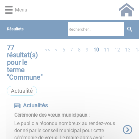
Lien
Lien
Lien
Lien
Panneau de gestion des cookies
Menu
d'accès
d'accès
d'accès
d'accès
rapide
rapide
rapide
rapide
au
au
à
au
Résultats
menu
contenu
la
pied
principal
recherche
de
77
page
<<
<
6
7
8
9
10
11
12
13
1
résultat(s)
pour le
terme
"
Commune
"
Actualité
Actualités
Cérémonie des vœux municipaux :
Le public a répondu nombreux au rendez-vous
donné par le conseil municipal pour cette
cérémonie de vœux. Le maire après avoir