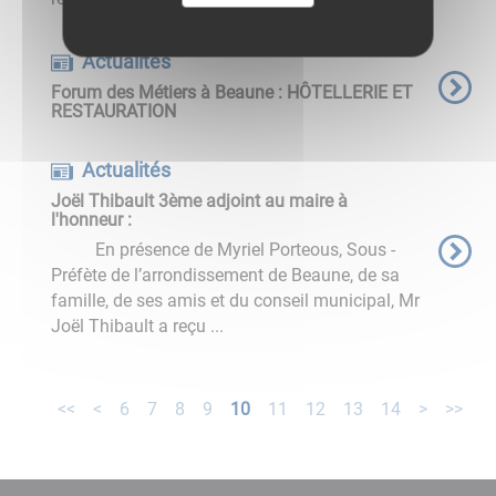
Actualités
Forum des Métiers à Beaune : HÔTELLERIE ET
RESTAURATION
Actualités
Joël Thibault 3ème adjoint au maire à
l'honneur :
En présence de Myriel Porteous, Sous -
Préfète de l’arrondissement de Beaune, de sa
famille, de ses amis et du conseil municipal, Mr
Joël Thibault a reçu ...
<<
<
6
7
8
9
10
11
12
13
14
>
>>